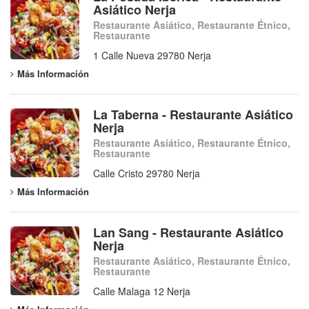
Asiático Nerja
Restaurante Asiático, Restaurante Étnico,
Restaurante
1 Calle Nueva 29780 Nerja
Más Información
La Taberna - Restaurante Asiático
Nerja
Restaurante Asiático, Restaurante Étnico,
Restaurante
Calle Cristo 29780 Nerja
Más Información
Lan Sang - Restaurante Asiático
Nerja
Restaurante Asiático, Restaurante Étnico,
Restaurante
Calle Malaga 12 Nerja