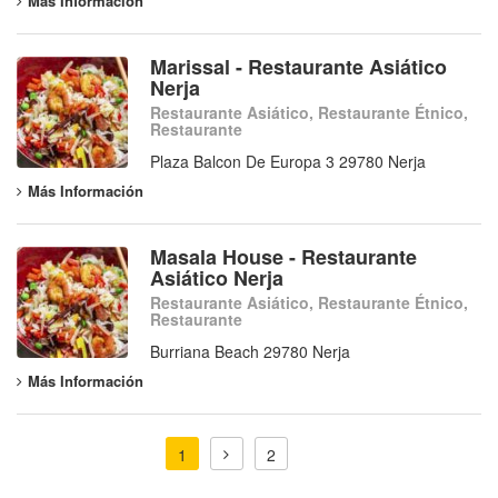
Más Información
Marissal - Restaurante Asiático
Nerja
Restaurante Asiático, Restaurante Étnico,
Restaurante
Plaza Balcon De Europa 3 29780 Nerja
Más Información
Masala House - Restaurante
Asiático Nerja
Restaurante Asiático, Restaurante Étnico,
Restaurante
Burriana Beach 29780 Nerja
Más Información
1
2