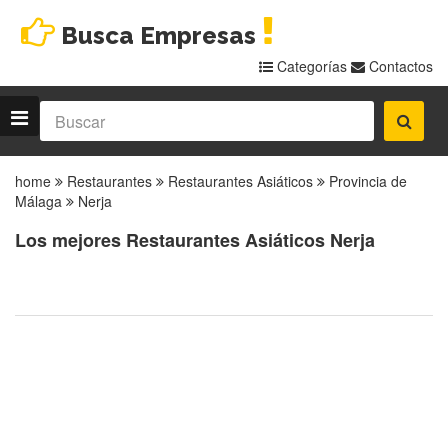
Busca Empresas
Categorías
Contactos
home
Restaurantes
Restaurantes Asiáticos
Provincia de
Málaga
Nerja
Los mejores Restaurantes Asiáticos Nerja