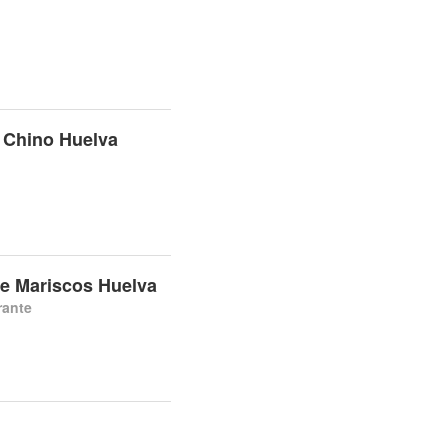
 Chino Huelva
De Mariscos Huelva
rante