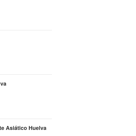
lva
te Asiático Huelva