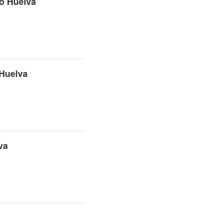
co Huelva
Huelva
va